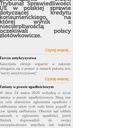
Trybunał Sprawiedliwości
UE w polskiej sprawie
dotyczącej kredytu
konsumenckiego, na
której wynik z
niecierpliwością
oczekiwali polscy
złotówkowicze.
Czytaj więcej...
Tarcza antykryzysowa
Kancelaria oferuje wsparcie w zakresie
ubiegania się o pomoc w ramach pakietu tzw.
"tarczy antykryzysowej".
Czytaj więcej...
Zmiany w prawie upadłościowym
W dniu 24 marca 2020 wchodzą w życie
zmiany w prawie upadłościowym. Mają one
na celu ułatwienie ogłoszenia upadłości i
oddłużania także tych osób które popadł w
tzw. spiralę zadłużenia. Obecnie sąd oddala
wniosek o
ogłoszenie upadłości, jeżeli
dłużnik doprowadził do swojej
niewypłacalności umyślnie lub wskutek