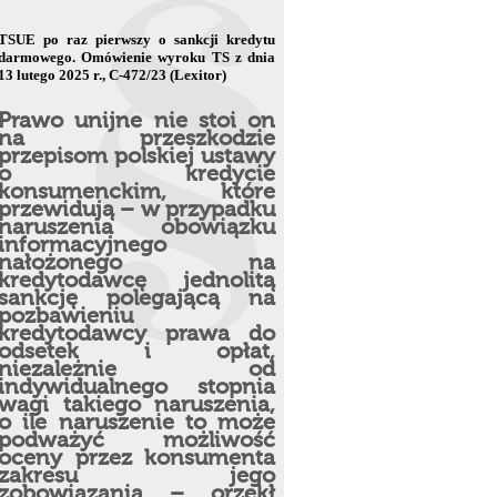
TSUE po raz pierwszy o sankcji kredytu
darmowego. Omówienie wyroku TS z dnia
13 lutego 2025 r., C-472/23 (Lexitor)
Prawo unijne nie stoi on
na przeszkodzie
przepisom polskiej ustawy
o kredycie
konsumenckim, które
przewidują – w przypadku
naruszenia obowiązku
informacyjnego
nałożonego na
kredytodawcę jednolitą
sankcję polegającą na
pozbawieniu
kredytodawcy prawa do
odsetek i opłat,
niezależnie od
indywidualnego stopnia
wagi takiego naruszenia,
o ile naruszenie to może
podważyć możliwość
oceny przez konsumenta
zakresu jego
zobowiązania – orzekł