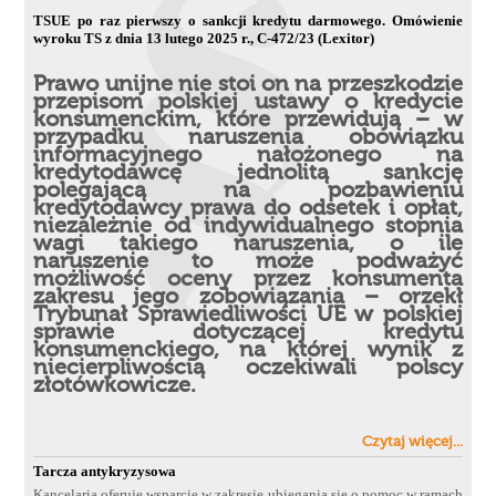
TSUE po raz pierwszy o sankcji kredytu darmowego. Omówienie
wyroku TS z dnia 13 lutego 2025 r., C-472/23 (Lexitor)
Prawo unijne nie stoi on na przeszkodzie
przepisom polskiej ustawy o kredycie
konsumenckim, które przewidują – w
przypadku naruszenia obowiązku
informacyjnego nałożonego na
kredytodawcę jednolitą sankcję
polegającą na pozbawieniu
kredytodawcy prawa do odsetek i opłat,
niezależnie od indywidualnego stopnia
wagi takiego naruszenia, o ile
naruszenie to może podważyć
możliwość oceny przez konsumenta
zakresu jego zobowiązania – orzekł
Trybunał Sprawiedliwości UE w polskiej
sprawie dotyczącej kredytu
konsumenckiego, na której wynik z
niecierpliwością oczekiwali polscy
złotówkowicze.
Czytaj więcej...
Tarcza antykryzysowa
Kancelaria oferuje wsparcie w zakresie ubiegania się o pomoc w ramach