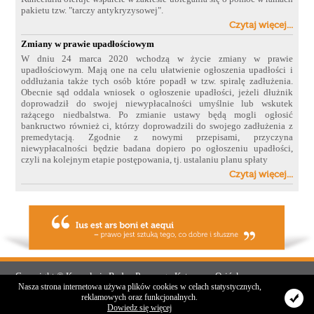
pakietu tzw. "tarczy antykryzysowej".
Czytaj więcej...
Zmiany w prawie upadłościowym
W dniu 24 marca 2020 wchodzą w życie zmiany w prawie
upadłościowym. Mają one na celu ułatwienie ogłoszenia upadłości i
oddłużania także tych osób które popadł w tzw. spiralę zadłużenia.
Obecnie sąd oddala wniosek o
ogłoszenie upadłości, jeżeli dłużnik
doprowadził do swojej niewypłacalności umyślnie lub wskutek
rażącego niedbalstwa. Po zmianie ustawy będą mogli ogłosić
bankructwo również ci, którzy doprowadzili do swojego zadłużenia z
premedytacją. Zgodnie z nowymi przepisami, przyczyna
niewypłacalności będzie badana dopiero po ogłoszeniu upadłości,
czyli na kolejnym etapie postępowania, tj. ustalaniu planu spłaty
Czytaj więcej...
Copyright © Kancelaria Radcy Prawnego Katarzyna Osińska
Nasza strona internetowa używa plików cookies w celach statystycznych,
reklamowych oraz funkcjonalnych.
Wykonanie:
Strony internetowe
RoyalART
Dowiedz się więcej