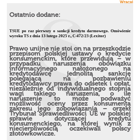
Wracaj
Ostatnio dodane:
TSUE po raz pierwszy o sankcji kredytu darmowego. Omówienie
wyroku TS z dnia 13 lutego 2025 r., C-472/23 (Lexitor)
Prawo unijne nie stoi on na przeszkodzie
przepisom polskiej ustawy o kredycie
konsumenckim, które przewidują – w
przypadku naruszenia obowiązku
informacyjnego nałożonego na
kredytodawcę jednolitą sankcję
polegającą na pozbawieniu
kredytodawcy prawa do odsetek i opłat,
niezależnie od indywidualnego stopnia
wagi takiego naruszenia, o ile
naruszenie to może podważyć
możliwość oceny przez konsumenta
zakresu jego zobowiązania – orzekł
Trybunał Sprawiedliwości UE w polskiej
sprawie dotyczącej kredytu
konsumenckiego, na której wynik z
niecierpliwością oczekiwali polscy
złotówkowicze.